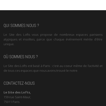
QUI SOMMES NOUS ?
Le Site des Lofts vous propose de nombreux espaces parisiens
atypiques et insolites, parce que chaque événement mérite d’être
unique.
OÙ SOMMES NOUS ?
Le Site des Lofts est basé à Paris : c’est au coeur même de l’activité et
de tous ces espaces que nous avons trouvé le notre.
CONTACTEZ-NOUS
Le Site des Lofts,
159 rue Saint-Maur,
75011 Paris