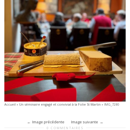
Accueil
»
Un séminaire engagé et convivial à la Folie St Martin
»
IMG_7280
Image précédente
Image suivante
0 COMMENTAIRES