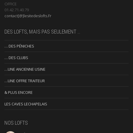
OFFICE
01.42.71.40.79
contact[@]lesitedeslofts.Fr
DES LOFTS, MAIS PAS SEULEMENT …
… DES PÉNICHES
… DES CLUBS
…UNE ANCIENNE USINE
…UNE OFFRE TRAITEUR
& PLUS ENCORE
LES CAVES LECHAPELAIS
NOS LOFTS