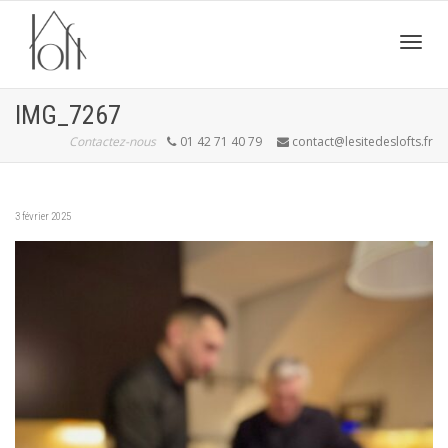
Active
IMG_7267
Contactez-nous
01 42 71 40 79
contact@lesitedeslofts.fr
navig
3 février 2025