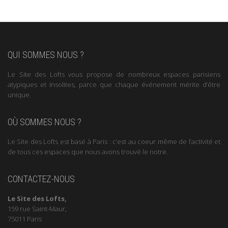
QUI SOMMES NOUS ?
Le Site des Lofts vous propose de nombreux espaces parisiens
atypiques et insolites, parce que chaque événement mérite d’être
unique.
OÙ SOMMES NOUS ?
Le Site des Lofts est basé à Paris : c’est au coeur même de l’activité et
de tous ces espaces que nous avons trouvé le notre.
CONTACTEZ-NOUS
Le Site des Lofts,
159 rue Saint-Maur,
75011 Paris