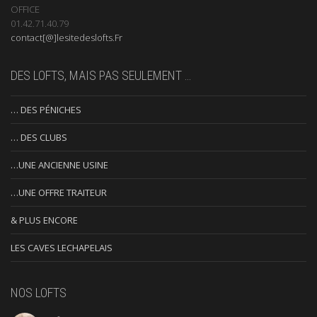
OFFICE
01.42.71.40.79
contact[@]lesitedeslofts.Fr
DES LOFTS, MAIS PAS SEULEMENT …
… DES PÉNICHES
… DES CLUBS
…UNE ANCIENNE USINE
…UNE OFFRE TRAITEUR
& PLUS ENCORE
LES CAVES LECHAPELAIS
NOS LOFTS