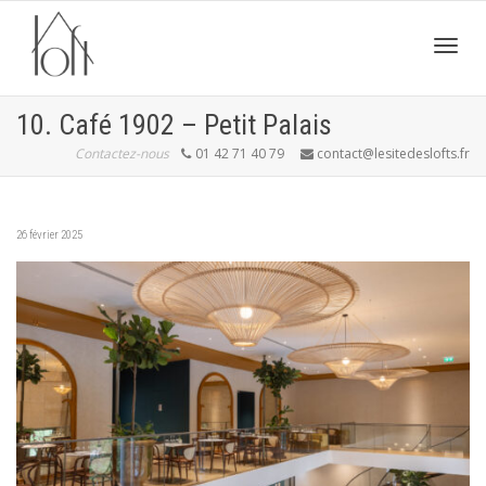
Active
10. Café 1902 – Petit Palais
Contactez-nous
01 42 71 40 79
contact@lesitedeslofts.fr
navig
26 février 2025