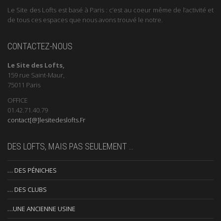
Le Site des Lofts est basé à Paris : c’est au coeur même de l’activité et
de tous ces espaces que nous avons trouvé le notre.
CONTACTEZ-NOUS
Le Site des Lofts,
159 rue Saint-Maur,
75011 Paris
OFFICE
01.42.71.40.79
contact[@]lesitedeslofts.Fr
DES LOFTS, MAIS PAS SEULEMENT …
… DES PÉNICHES
… DES CLUBS
…UNE ANCIENNE USINE