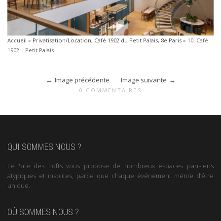
Accueil
»
Privatisation/Location, Café 1902 du Petit Palais, 8e Paris
»
10. Café
1902 – Petit Palais
Image précédente
Image suivante
0 COMMENTAIRES
QUI SOMMES NOUS ?
Le Site des Lofts vous propose de nombreux espaces parisiens
atypiques et insolites, parce que chaque événement mérite d’être
unique.
OÙ SOMMES NOUS ?