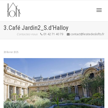
Active
3.Café Jardin2_S.d’Halloy
Contactez-nous
01 42 71 40 79
contact@lesitedeslofts.fr
navig
26 février 2025