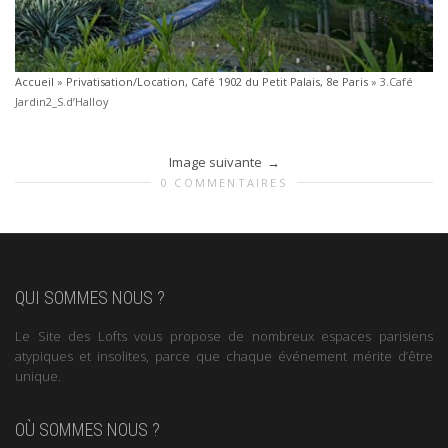
Accueil
»
Privatisation/Location, Café 1902 du Petit Palais, 8e Paris
»
3.Café
Jardin2_S.d’Halloy
Image suivante
0 COMMENTAIRES
QUI SOMMES NOUS ?
Le Site des Lofts vous propose de nombreux espaces parisiens
atypiques et insolites, parce que chaque événement mérite d’être
unique.
OÙ SOMMES NOUS ?