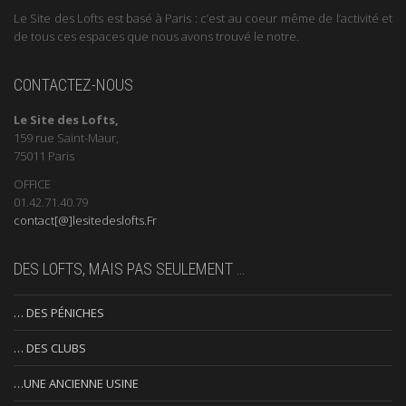
Le Site des Lofts est basé à Paris : c’est au coeur même de l’activité et
de tous ces espaces que nous avons trouvé le notre.
CONTACTEZ-NOUS
Le Site des Lofts,
159 rue Saint-Maur,
75011 Paris
OFFICE
01.42.71.40.79
contact[@]lesitedeslofts.Fr
DES LOFTS, MAIS PAS SEULEMENT …
… DES PÉNICHES
… DES CLUBS
…UNE ANCIENNE USINE