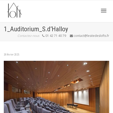
Active
1_Auditorium_S.d’Halloy
Contactez-nous
01 42 71 40 79
contact@lesitedeslofts.fr
navig
26 février 2025