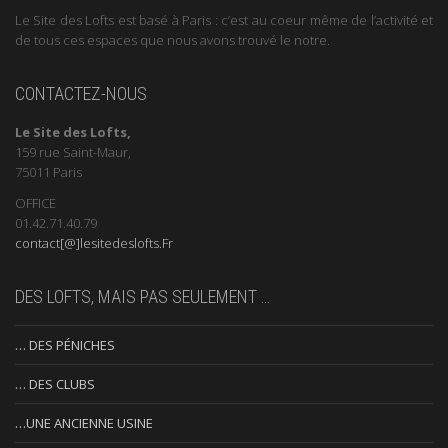
Le Site des Lofts est basé à Paris : c’est au coeur même de l’activité et
de tous ces espaces que nous avons trouvé le notre.
CONTACTEZ-NOUS
Le Site des Lofts,
159 rue Saint-Maur,
75011 Paris
OFFICE
01.42.71.40.79
contact[@]lesitedeslofts.Fr
DES LOFTS, MAIS PAS SEULEMENT …
… DES PÉNICHES
… DES CLUBS
…UNE ANCIENNE USINE