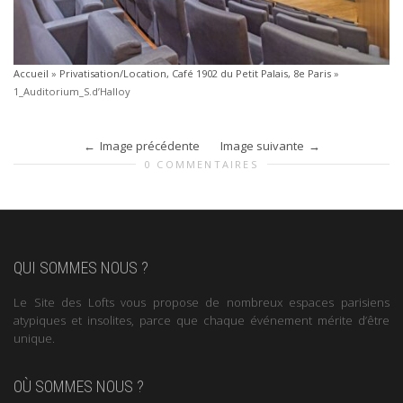
Accueil
»
Privatisation/Location, Café 1902 du Petit Palais, 8e Paris
»
1_Auditorium_S.d’Halloy
Image précédente
Image suivante
0 COMMENTAIRES
QUI SOMMES NOUS ?
Le Site des Lofts vous propose de nombreux espaces parisiens
atypiques et insolites, parce que chaque événement mérite d’être
unique.
OÙ SOMMES NOUS ?