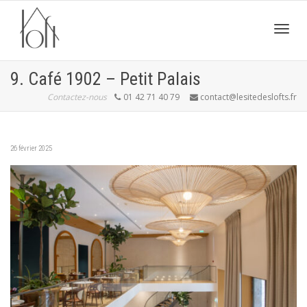
Active
9. Café 1902 – Petit Palais
Contactez-nous
01 42 71 40 79
contact@lesitedeslofts.fr
navig
26 février 2025