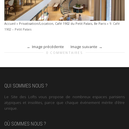
Accueil
»
Privatisation/Location, Café 1902 du Petit Palais, 8e Paris
»
9. Café
1902 – Petit Palais
Image précédente
Image suivante
0 COMMENTAIRES
QUI SOMMES NOUS ?
Le Site des Lofts vous propose de nombreux espaces parisiens
atypiques et insolites, parce que chaque événement mérite d’être
unique.
OÙ SOMMES NOUS ?