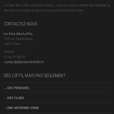
Le Site des Lofts est basé à Paris : c’est au coeur même de l’activité et
de tous ces espaces que nous avons trouvé le notre.
CONTACTEZ-NOUS
Le Site des Lofts,
159 rue Saint-Maur,
75011 Paris
OFFICE
01.42.71.40.79
contact[@]lesitedeslofts.Fr
DES LOFTS, MAIS PAS SEULEMENT …
… DES PÉNICHES
… DES CLUBS
…UNE ANCIENNE USINE