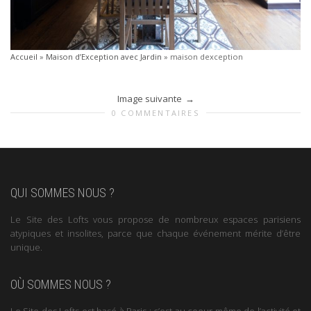
Accueil
»
Maison d’Exception avec Jardin
»
maison dexception
Image suivante
0 COMMENTAIRES
QUI SOMMES NOUS ?
Le Site des Lofts vous propose de nombreux espaces parisiens
atypiques et insolites, parce que chaque événement mérite d’être
unique.
OÙ SOMMES NOUS ?
Le Site des Lofts est basé à Paris : c’est au coeur même de l’activité et