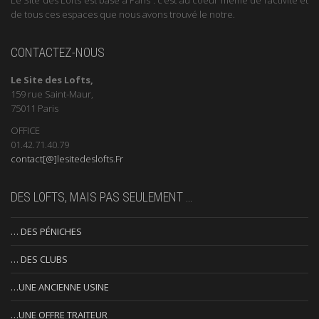
de tous ces espaces que nous avons trouvé le notre.
CONTACTEZ-NOUS
Le Site des Lofts,
159 rue Saint-Maur,
75011 Paris
OFFICE
01.42.71.40.79
contact[@]lesitedeslofts.Fr
DES LOFTS, MAIS PAS SEULEMENT …
… DES PÉNICHES
… DES CLUBS
…UNE ANCIENNE USINE
…UNE OFFRE TRAITEUR