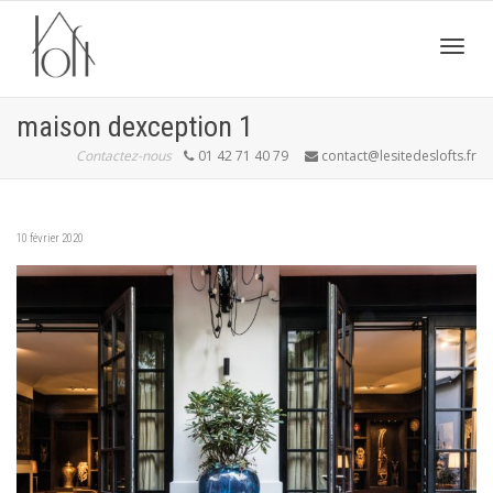
Active
maison dexception 1
Contactez-nous
01 42 71 40 79
contact@lesitedeslofts.fr
navig
10 février 2020