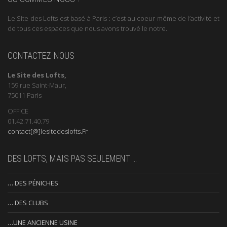
Le Site des Lofts est basé à Paris : c’est au coeur même de l’activité et
de tous ces espaces que nous avons trouvé le notre.
CONTACTEZ-NOUS
Le Site des Lofts,
159 rue Saint-Maur,
75011 Paris
OFFICE
01.42.71.40.79
contact[@]lesitedeslofts.Fr
DES LOFTS, MAIS PAS SEULEMENT …
… DES PÉNICHES
… DES CLUBS
…UNE ANCIENNE USINE