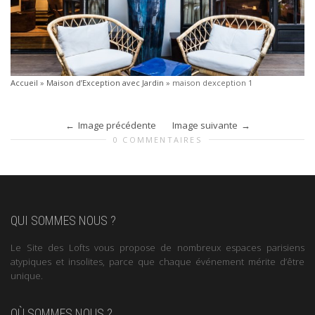
Accueil
»
Maison d’Exception avec Jardin
»
maison dexception 1
Image précédente
Image suivante
0 COMMENTAIRES
QUI SOMMES NOUS ?
Le Site des Lofts vous propose de nombreux espaces parisiens
atypiques et insolites, parce que chaque événement mérite d’être
unique.
OÙ SOMMES NOUS ?