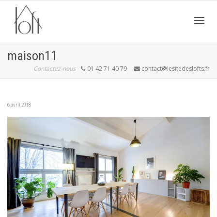
Active
maison11
Contactez-nous
01 42 71 40 79
contact@lesitedeslofts.fr
navig
6 avril 2018