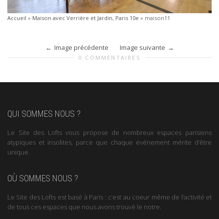
Accueil
»
Maison avec Verrière et Jardin, Paris 10e
»
maison11
Image précédente
Image suivante
0 COMMENTAIRES
QUI SOMMES NOUS ?
Le Site des Lofts vous propose de nombreux espaces parisiens
atypiques et insolites, parce que chaque événement mérite d’être
unique.
OÙ SOMMES NOUS ?
Le Site des Lofts est basé à Paris : c’est au coeur même de l’activité et
de tous ces espaces que nous avons trouvé le notre.