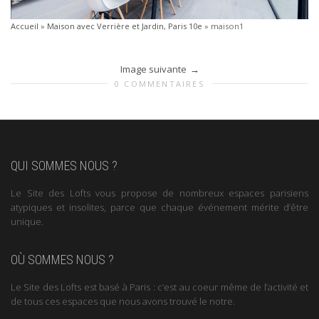
Accueil
»
Maison avec Verrière et Jardin, Paris 10e
»
maison1
Image suivante
0 COMMENTAIRES
QUI SOMMES NOUS ?
Le Site des Lofts vous propose de nombreux espaces parisiens
atypiques et insolites, parce que chaque événement mérite d’être
unique.
OÙ SOMMES NOUS ?
Le Site des Lofts est basé à Paris : c’est au coeur même de l’activité et
de tous ces espaces que nous avons trouvé le notre.