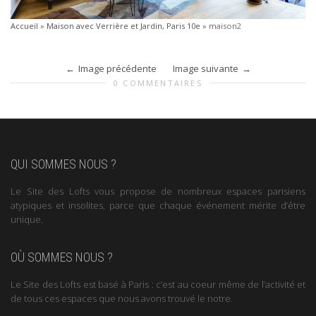
Accueil
»
Maison avec Verrière et Jardin, Paris 10e
»
maison2
Image précédente
Image suivante
0 COMMENTAIRES
QUI SOMMES NOUS ?
Le Site des Lofts vous propose de nombreux espaces parisiens
atypiques et insolites, parce que chaque événement mérite d’être
unique.
OÙ SOMMES NOUS ?
Le Site des Lofts est basé à Paris : c’est au coeur même de l’activité et
de tous ces espaces que nous avons trouvé le notre.