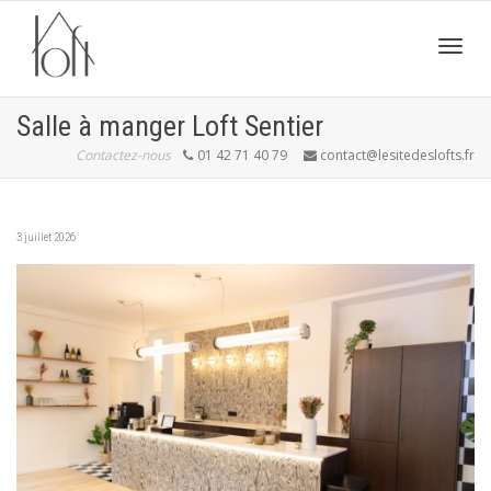
Active
Salle à manger Loft Sentier
Contactez-nous
01 42 71 40 79
contact@lesitedeslofts.fr
navig
3 juillet 2026