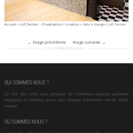
Accueil
»
Loft Sentier – Privatisation / Location
»
Salle à manger Loft Sentier
Image précédente
Image suivante
0 COMMENTAIRES
QUI SOMMES NOUS ?
Le Site des Lofts vous propose de nombreux espaces parisiens
atypiques et insolites, parce que chaque événement mérite d’être
unique.
OÙ SOMMES NOUS ?
Le Site des Lofts est basé à Paris : c’est au coeur même de l’activité et