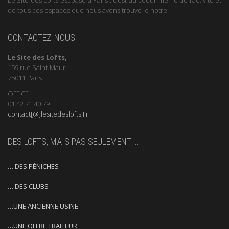
de tous ces espaces que nous avons trouvé le notre.
CONTACTEZ-NOUS
Le Site des Lofts,
159 rue Saint-Maur,
75011 Paris
OFFICE
01.42.71.40.79
contact[@]lesitedeslofts.Fr
DES LOFTS, MAIS PAS SEULEMENT …
… DES PÉNICHES
… DES CLUBS
…UNE ANCIENNE USINE
…UNE OFFRE TRAITEUR