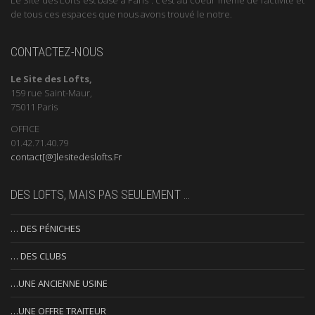
de tous ces espaces que nous avons trouvé le notre.
CONTACTEZ-NOUS
Le Site des Lofts,
159 rue Saint-Maur,
75011 Paris
OFFICE
01.42.71.40.79
contact[@]lesitedeslofts.Fr
DES LOFTS, MAIS PAS SEULEMENT …
… DES PÉNICHES
… DES CLUBS
…UNE ANCIENNE USINE
…UNE OFFRE TRAITEUR