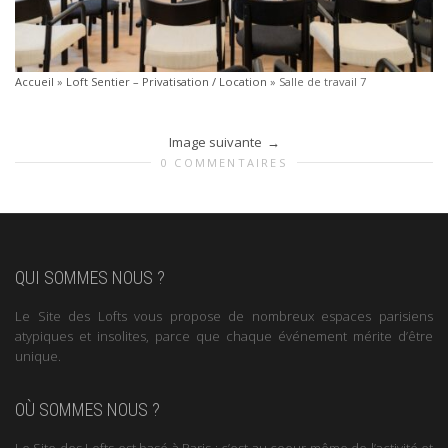
Accueil
»
Loft Sentier – Privatisation / Location
»
Salle de travail 7
Image suivante
0 COMMENTAIRES
QUI SOMMES NOUS ?
Le Site des Lofts vous propose de nombreux espaces parisiens
atypiques et insolites, parce que chaque événement mérite d’être
unique.
OÙ SOMMES NOUS ?
Le Site des Lofts est basé à Paris : c’est au coeur même de l’activité et