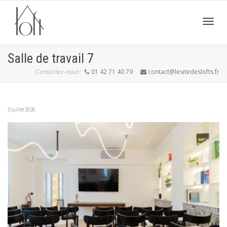
Active
Salle de travail 7
Contactez-nous
01 42 71 40 79
contact@lesitedeslofts.fr
navig
3 juillet 2026