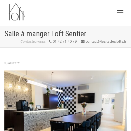
Active
Salle à manger Loft Sentier
Contactez-nous
01 42 71 40 79
contact@lesitedeslofts.fr
navig
3 juillet 2026