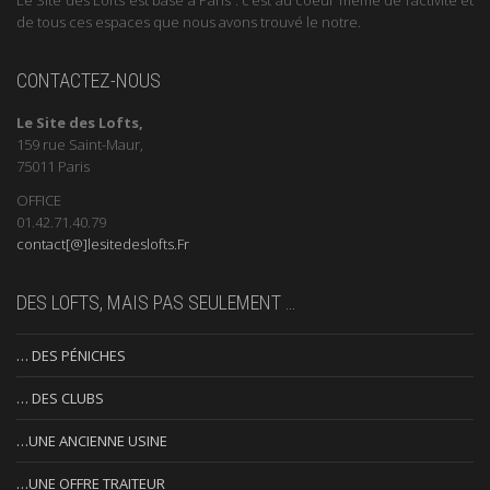
de tous ces espaces que nous avons trouvé le notre.
CONTACTEZ-NOUS
Le Site des Lofts,
159 rue Saint-Maur,
75011 Paris
OFFICE
01.42.71.40.79
contact[@]lesitedeslofts.Fr
DES LOFTS, MAIS PAS SEULEMENT …
… DES PÉNICHES
… DES CLUBS
…UNE ANCIENNE USINE
…UNE OFFRE TRAITEUR