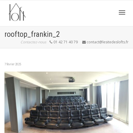
Active
rooftop_frankin_2
Contactez-nous
01 42 71 40 79
contact@lesitedeslofts.fr
navig
7 février 2025