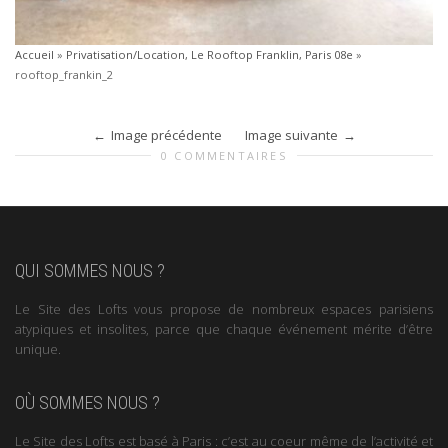
Accueil
»
Privatisation/Location, Le Rooftop Franklin, Paris 08e
»
rooftop_frankin_2
Image précédente
Image suivante
0 COMMENTAIRES
QUI SOMMES NOUS ?
Le Site des Lofts vous propose de nombreux espaces parisiens
atypiques et insolites, parce que chaque événement mérite d’être
unique.
OÙ SOMMES NOUS ?
Le Site des Lofts est basé à Paris : c’est au coeur même de l’activité et