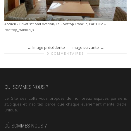
Accueil
»
Privatisation/Location, Le Rooftop Franklin, Paris 08e
»
rooftop_franklin_3
Image précédente
Image suivante
0 COMMENTAIRES
QUI SOMMES NOUS ?
Le Site des Lofts vous propose de nombreux espaces parisiens
atypiques et insolites, parce que chaque événement mérite d’être
unique.
OÙ SOMMES NOUS ?