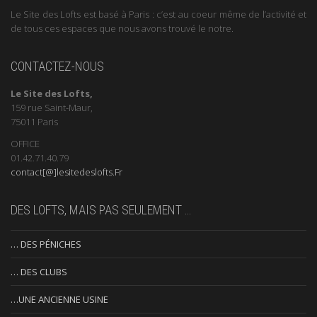
Le Site des Lofts est basé à Paris : c’est au coeur même de l’activité et
de tous ces espaces que nous avons trouvé le notre.
CONTACTEZ-NOUS
Le Site des Lofts,
159 rue Saint-Maur,
75011 Paris
OFFICE
01.42.71.40.79
contact[@]lesitedeslofts.Fr
DES LOFTS, MAIS PAS SEULEMENT …
… DES PÉNICHES
… DES CLUBS
…UNE ANCIENNE USINE