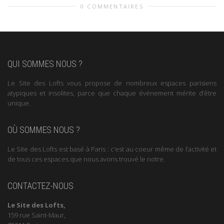
0 COMMENTAIRES
QUI SOMMES NOUS ?
Le Site des Lofts vous propose de nombreux espaces parisiens
atypiques et insolites, parce que chaque événement mérite d’être
unique.
OÙ SOMMES NOUS ?
Le Site des Lofts est basé à Paris : c’est au coeur même de l’activité et
de tous ces espaces que nous avons trouvé le notre.
CONTACTEZ-NOUS
Le Site des Lofts,
159 rue Saint-Maur,