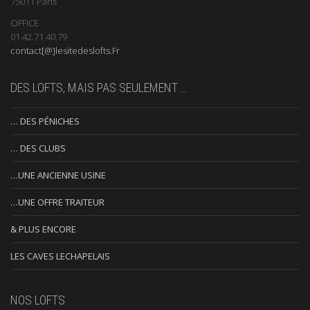
75011 Paris
OFFICE
01.42.71.40.79
contact[@]lesitedeslofts.Fr
DES LOFTS, MAIS PAS SEULEMENT …
… DES PÉNICHES
… DES CLUBS
…UNE ANCIENNE USINE
…UNE OFFRE TRAITEUR
& PLUS ENCORE
LES CAVES LECHAPELAIS
NOS LOFTS