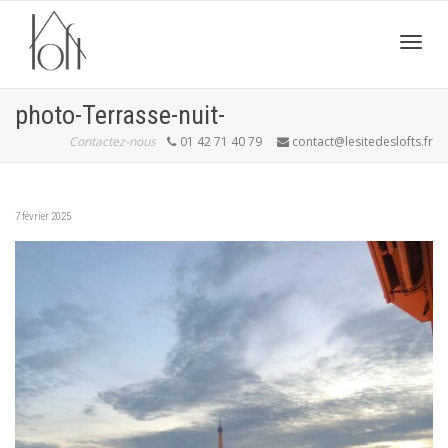
Active
photo-Terrasse-nuit-
Contactez-nous
01 42 71 40 79
contact@lesitedeslofts.fr
navig
7 février 2025