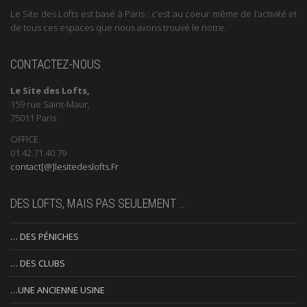
Le Site des Lofts est basé à Paris : c’est au coeur même de l’activité et
de tous ces espaces que nous avons trouvé le notre.
CONTACTEZ-NOUS
Le Site des Lofts,
159 rue Saint-Maur,
75011 Paris
OFFICE
01.42.71.40.79
contact[@]lesitedeslofts.Fr
DES LOFTS, MAIS PAS SEULEMENT …
… DES PÉNICHES
… DES CLUBS
…UNE ANCIENNE USINE