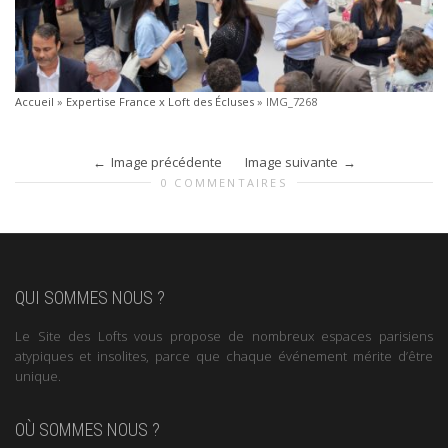
Accueil
»
Expertise France x Loft des Écluses
»
IMG_7268
Image précédente
Image suivante
0 COMMENTAIRES
QUI SOMMES NOUS ?
Le Site des Lofts vous propose de nombreux espaces parisiens
atypiques et insolites, parce que chaque événement mérite d’être
unique.
OÙ SOMMES NOUS ?