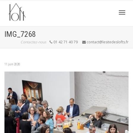
Active
IMG_7268
Contactez-nous
01 42 71 40 79
contact@lesitedeslofts.fr
navig
11 juin 2026