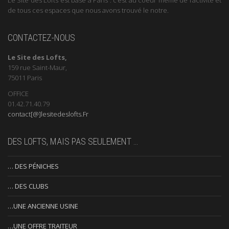
de tous ces espaces que nous avons trouvé le notre.
CONTACTEZ-NOUS
Le Site des Lofts,
159 rue Saint-Maur,
75011 Paris
OFFICE
01.42.71.40.79
contact[@]lesitedeslofts.Fr
DES LOFTS, MAIS PAS SEULEMENT …
… DES PÉNICHES
… DES CLUBS
…UNE ANCIENNE USINE
…UNE OFFRE TRAITEUR