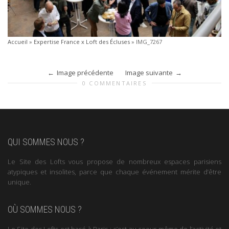
Accueil
»
Expertise France x Loft des Écluses
»
IMG_7267
Image précédente
Image suivante
0 COMMENTAIRES
QUI SOMMES NOUS ?
Le Site des Lofts vous propose de nombreux espaces parisiens
atypiques et insolites, parce que chaque événement mérite d’être
unique.
OÙ SOMMES NOUS ?
Le Site des Lofts est basé à Paris : c’est au coeur même de l’activité et