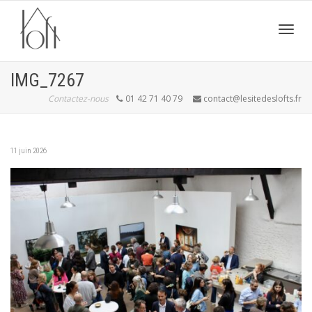
Active
IMG_7267
Contactez-nous
01 42 71 40 79
contact@lesitedeslofts.fr
navig
11 juin 2026