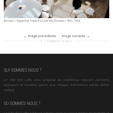
Accueil
»
Expertise France x Loft des Écluses
»
IMG_7264
Image précédente
Image suivante
0 COMMENTAIRES
QUI SOMMES NOUS ?
Le Site des Lofts vous propose de nombreux espaces parisiens
atypiques et insolites, parce que chaque événement mérite d’être
unique.
OÙ SOMMES NOUS ?
Le Site des Lofts est basé à Paris : c’est au coeur même de l’activité et