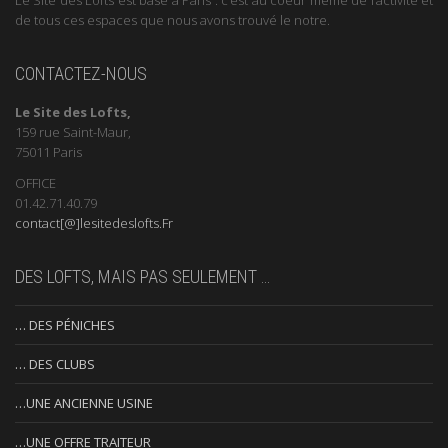
de tous ces espaces que nous avons trouvé le notre.
CONTACTEZ-NOUS
Le Site des Lofts,
159 rue Saint-Maur,
75011 Paris
OFFICE
01.42.71.40.79
contact[@]lesitedeslofts.Fr
DES LOFTS, MAIS PAS SEULEMENT …
… DES PÉNICHES
… DES CLUBS
…UNE ANCIENNE USINE
…UNE OFFRE TRAITEUR