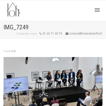
Active
IMG_7249
Contactez-nous
01 42 71 40 79
contact@lesitedeslofts.fr
navig
11 juin 2026