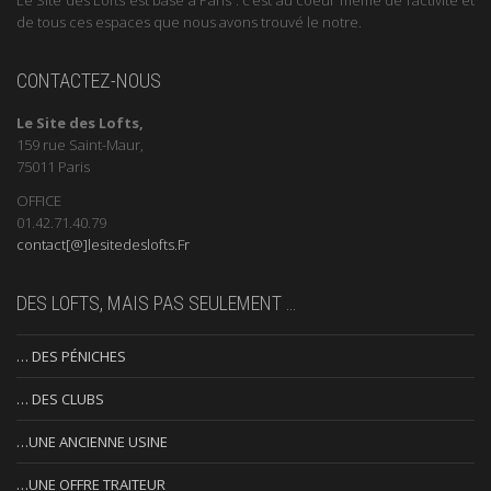
de tous ces espaces que nous avons trouvé le notre.
CONTACTEZ-NOUS
Le Site des Lofts,
159 rue Saint-Maur,
75011 Paris
OFFICE
01.42.71.40.79
contact[@]lesitedeslofts.Fr
DES LOFTS, MAIS PAS SEULEMENT …
… DES PÉNICHES
… DES CLUBS
…UNE ANCIENNE USINE
…UNE OFFRE TRAITEUR