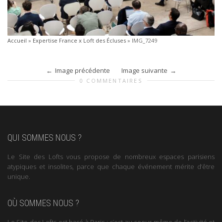
Accueil
»
Expertise France x Loft des Écluses
»
IMG_7249
Image précédente
Image suivante
0 COMMENTAIRES
QUI SOMMES NOUS ?
Le Site des Lofts vous propose de nombreux espaces parisiens
atypiques et insolites, parce que chaque événement mérite d’être
unique.
OÙ SOMMES NOUS ?
Le Site des Lofts est basé à Paris : c’est au coeur même de l’activité et