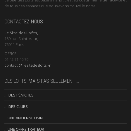
de tous ces espaces que nous avons trouvé le notre.
CONTACTEZ-NOUS
Le Site des Lofts,
159 rue Saint-Maur,
75011 Paris
OFFICE
01.42.71.40.79
contact[@]lesitedeslofts.Fr
DES LOFTS, MAIS PAS SEULEMENT …
… DES PÉNICHES
… DES CLUBS
…UNE ANCIENNE USINE
…UNE OFFRE TRAITEUR