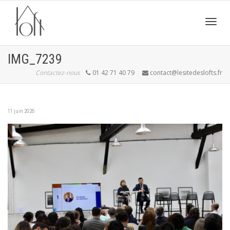
Active
IMG_7239
Contactez-nous
01 42 71 40 79
contact@lesitedeslofts.fr
navig
11 juin 2026