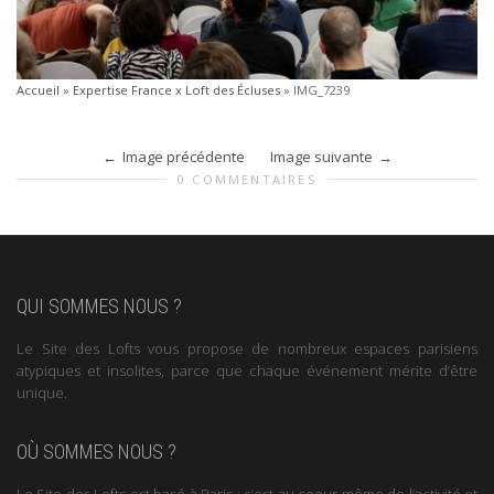
Accueil
»
Expertise France x Loft des Écluses
»
IMG_7239
Image précédente
Image suivante
0 COMMENTAIRES
QUI SOMMES NOUS ?
Le Site des Lofts vous propose de nombreux espaces parisiens
atypiques et insolites, parce que chaque événement mérite d’être
unique.
OÙ SOMMES NOUS ?
Le Site des Lofts est basé à Paris : c’est au coeur même de l’activité et