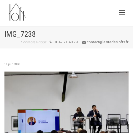
Active
IMG_7238
Contactez-nous
01 42 71 40 79
contact@lesitedeslofts.fr
navig
11 juin 2026