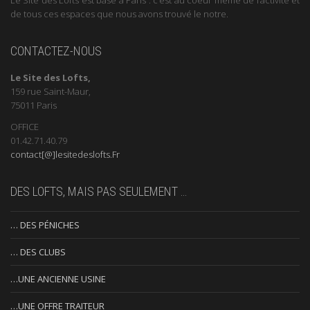
de tous ces espaces que nous avons trouvé le notre.
CONTACTEZ-NOUS
Le Site des Lofts,
159 rue Saint-Maur,
75011 Paris
OFFICE
01.42.71.40.79
contact[@]lesitedeslofts.Fr
DES LOFTS, MAIS PAS SEULEMENT …
… DES PÉNICHES
… DES CLUBS
…UNE ANCIENNE USINE
…UNE OFFRE TRAITEUR