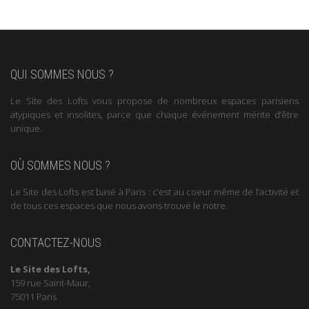
QUI SOMMES NOUS ?
Le Site des Lofts vous propose de nombreux espaces parisiens
atypiques et insolites, parce que chaque événement mérite d’être
unique.
OÙ SOMMES NOUS ?
Le Site des Lofts est basé à Paris : c’est au coeur même de l’activité et
de tous ces espaces que nous avons trouvé le notre.
CONTACTEZ-NOUS
Le Site des Lofts,
159 rue Saint-Maur,
75011 Paris