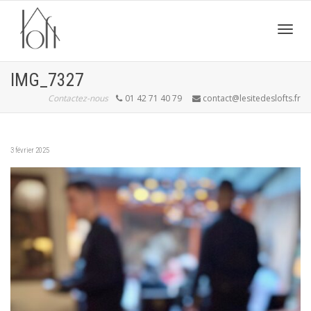
Active
IMG_7327
Contactez-nous
01 42 71 40 79
contact@lesitedeslofts.fr
navig
3 février 2025