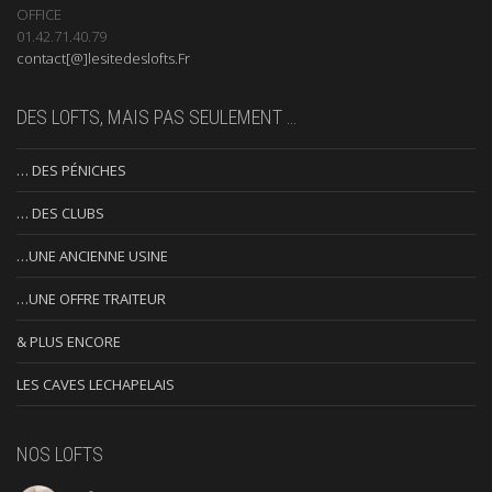
OFFICE
01.42.71.40.79
contact[@]lesitedeslofts.Fr
DES LOFTS, MAIS PAS SEULEMENT …
… DES PÉNICHES
… DES CLUBS
…UNE ANCIENNE USINE
…UNE OFFRE TRAITEUR
& PLUS ENCORE
LES CAVES LECHAPELAIS
NOS LOFTS