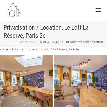
Active
Privatisation / Location, Le Loft La
Réserve, Paris 2e
navig
Contactez-nous
01 42 71 40 79
contact@lesitedeslofts.fr
Accueil
»
Privatisation / Location, Le Loft La Réserve, Paris 2e