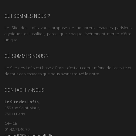
QUI SOMMES NOUS ?
Le Site des Lofts vous propose de nombreux espaces parisiens
atypiques et insolites, parce que chaque événement mérite d’être
unique.
OÙ SOMMES NOUS ?
Le Site des Lofts est basé à Paris : c’est au coeur même de l’activité et
de tous ces espaces que nous avons trouvé le notre.
CONTACTEZ-NOUS
Le Site des Lofts,
159 rue Saint-Maur,
75011 Paris
OFFICE
01.42.71.40.79
contact[@]lesitedeslofts.Fr