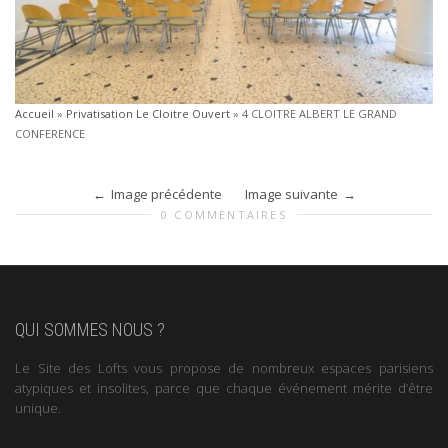
Accueil
»
Privatisation Le Cloitre Ouvert
»
4 CLOITRE ALBERT LE GRAND
CONFERENCE
Image précédente
Image suivante
0 COMMENTAIRES
QUI SOMMES NOUS ?
Le Site des Lofts vous propose de nombreux espaces parisiens
atypiques et insolites, parce que chaque événement mérite d’être
unique.