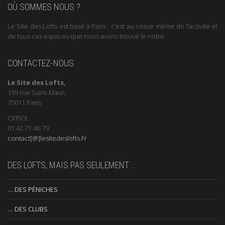
OÙ SOMMES NOUS ?
Le Site des Lofts est basé à Paris : c’est au coeur même de l’activité et
de tous ces espaces que nous avons trouvé le notre.
CONTACTEZ-NOUS
Le Site des Lofts,
159 rue Saint-Maur,
75011 Paris
OFFICE
01.42.71.40.79
contact[@]lesitedeslofts.Fr
DES LOFTS, MAIS PAS SEULEMENT …
… DES PÉNICHES
… DES CLUBS