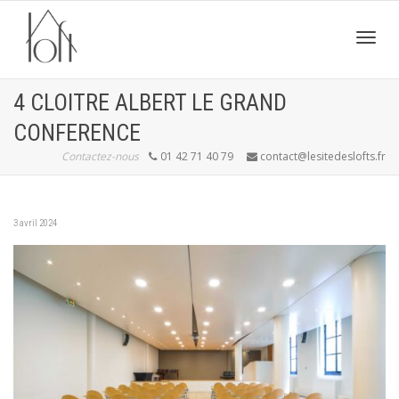
Active
4 CLOITRE ALBERT LE GRAND
CONFERENCE
navig
Contactez-nous
01 42 71 40 79
contact@lesitedeslofts.fr
3 avril 2024