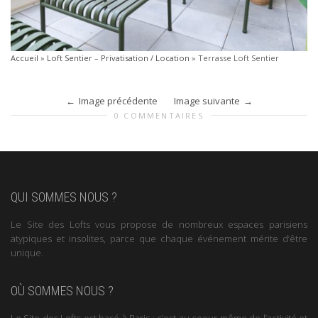
Accueil
»
Loft Sentier – Privatisation / Location
»
Terrasse Loft Sentier
Image précédente
Image suivante
0 COMMENTAIRES
QUI SOMMES NOUS ?
Le Site des Lofts vous propose de nombreux espaces parisiens
atypiques et insolites, parce que chaque événement mérite d’être
unique.
OÙ SOMMES NOUS ?
Le Site des Lofts est basé à Paris : c’est au coeur même de l’activité et