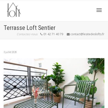
Active
Terrasse Loft Sentier
Contactez-nous
01 42 71 40 79
contact@lesitedeslofts.fr
navig
3 juillet 2026