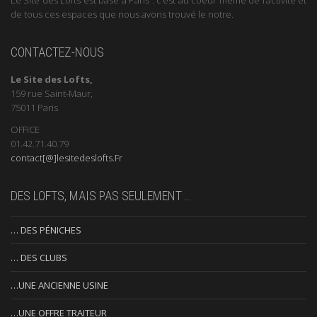
de tous ces espaces que nous avons trouvé le notre.
CONTACTEZ-NOUS
Le Site des Lofts,
159 rue Saint-Maur,
75011 Paris
OFFICE
01.42.71.40.79
contact[@]lesitedeslofts.Fr
DES LOFTS, MAIS PAS SEULEMENT …
… DES PÉNICHES
… DES CLUBS
…UNE ANCIENNE USINE
…UNE OFFRE TRAITEUR