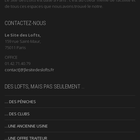
de tous ces espaces que nous avons trouvé le notre.
CONTACTEZ-NOUS
Le Site des Lofts,
159 rue Saint-Maur,
75011 Paris
OFFICE
01.42.71.40.79
contact[@]lesitedeslofts.Fr
DES LOFTS, MAIS PAS SEULEMENT …
… DES PÉNICHES
… DES CLUBS
…UNE ANCIENNE USINE
…UNE OFFRE TRAITEUR