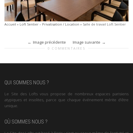
Accueil
»
Loft Sentier – Privatisation / Location
»
Salle de travail Loft Sentier
Image précédente
Image suivante
0 COMMENTAIRES
QUI SOMMES NOUS ?
Le Site des Lofts vous propose de nombreux espaces parisiens
atypiques et insolites, parce que chaque événement mérite d’être
unique.
OÙ SOMMES NOUS ?
Le Site des Lofts est basé à Paris : c’est au coeur même de l’activité et