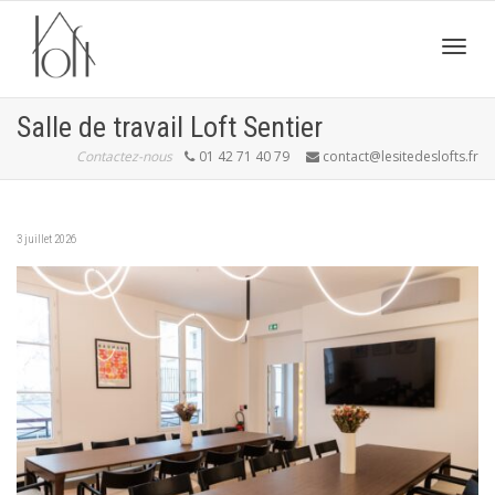
Active
Salle de travail Loft Sentier
Contactez-nous
01 42 71 40 79
contact@lesitedeslofts.fr
navig
3 juillet 2026