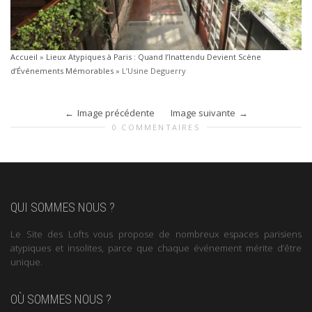
Accueil
»
Lieux Atypiques à Paris : Quand l’Inattendu Devient Scène
d’Événements Mémorables
»
L’Usine Deguerry
Image précédente
Image suivante
0 COMMENTAIRES
QUI SOMMES NOUS ?
Le Site des Lofts vous propose de nombreux espaces parisiens
atypiques et insolites, parce que chaque événement mérite d’être
unique.
OÙ SOMMES NOUS ?