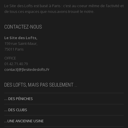
Le Site des Lofts est basé à Paris : c’est au coeur même de l’activité et
de tous ces espaces que nous avons trouvé le notre.
CONTACTEZ-NOUS
Le Site des Lofts,
159 rue Saint-Maur,
75011 Paris
OFFICE
01.42.71.40.79
contact[@]lesitedeslofts.Fr
DES LOFTS, MAIS PAS SEULEMENT …
… DES PÉNICHES
… DES CLUBS
…UNE ANCIENNE USINE