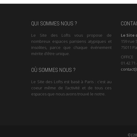
QUI SOMMES NOUS ?
CONTA
Le Site des Lofts vous propose de
Le Site 
nombreux espaces parisiens atypiques et
159 rue 
insolites, parce que chaque événement
75011 Pa
mérite d’être unique.
OFFICE
01.42.71.
contact[@
OÙ SOMMES NOUS ?
Le Site des Lofts est basé à Paris : c’est au
coeur même de l’activité et de tous ces
espaces que nous avons trouvé le notre.
©[20