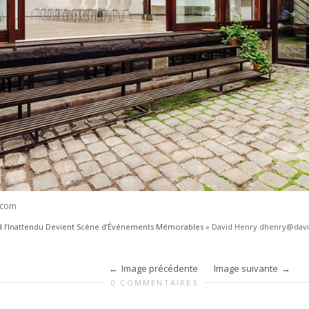
.com
nd l’Inattendu Devient Scène d’Événements Mémorables
»
David Henry dhenry@dav
Image précédente
Image suivante
0 COMMENTAIRES