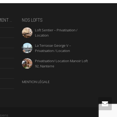
MENT …
NOS LOFTS
Loft Sentier – Privatisation /
Location
La Terrasse George V –
Privatisation / Location
Privatisation/ Location Manoir Loft
92, Nanterre
MENTION LÉGALE
isiens