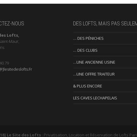
CTEZ-NOUS
DES LOFTS, MAIS PAS SEULE
des Lofts,
… DES PÉNICHES
Saint-Maur,
ris
… DES CLUBS
…UNE ANCIENNE USINE
40.79
]lesitedeslofts.Fr
…UNE OFFRE TRAITEUR
& PLUS ENCORE
LES CAVES LECHAPELAIS
18] Le Site des Lofts
: Privatisation, Location et Réservation de Lofts Par