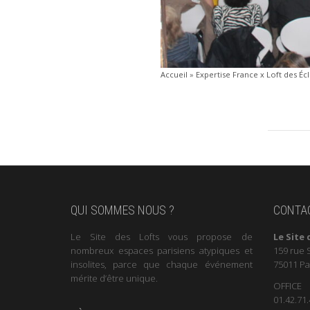
Accueil
»
Expertise France x Loft des Éc
QUI SOMMES NOUS ?
CONTA
Le Site des Lofts vous propose de
Le Site 
nombreux espaces parisiens atypiques et
159 rue 
insolites, parce que chaque événement
75011 Pa
mérite d’être unique.
OFFICE
01.42.71.