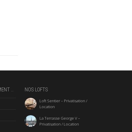
MENT …
NOS LOFTS
Loft Sentier – Privatisation /
Location
La Terrasse George V –
Privatisation / Location