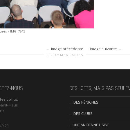
luses
»
IMG_7245
Image précédente
Image suivante
0 COMMENTAIRES
CTEZ-NOUS
DES LOFTS, MAIS PAS SEULE
des Lofts,
… DES PÉNICHES
Saint-Maur,
ris
… DES CLUBS
…UNE ANCIENNE USINE
40.79