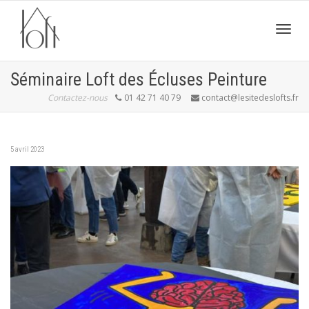
Active
Séminaire Loft des Écluses Peinture
Contactez-nous
01 42 71 40 79
contact@lesitedeslofts.fr
navig
5 avril 2023