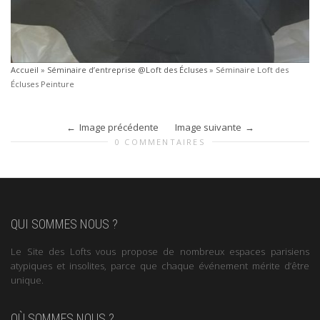
Accueil
»
Séminaire d’entreprise @Loft des Écluses
»
Séminaire Loft des
Écluses Peinture
Image précédente
Image suivante
0 COMMENTAIRES
QUI SOMMES NOUS ?
Le Site des Lofts vous propose de nombreux espaces parisiens
atypiques et insolites, parce que chaque événement mérite d’être
unique.
OÙ SOMMES NOUS ?