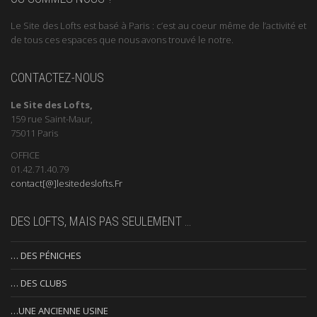
Le Site des Lofts est basé à Paris : c’est au coeur même de l’activité et
de tous ces espaces que nous avons trouvé le notre.
CONTACTEZ-NOUS
Le Site des Lofts,
159 rue Saint-Maur,
75011 Paris
OFFICE
01.42.71.40.79
contact[@]lesitedeslofts.Fr
DES LOFTS, MAIS PAS SEULEMENT …
… DES PÉNICHES
… DES CLUBS
…UNE ANCIENNE USINE