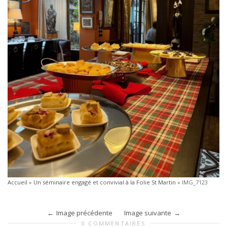
Accueil
»
Un séminaire engagé et convivial à la Folie St Martin
»
IMG_7123
Image précédente
Image suivante
0 COMMENTAIRES