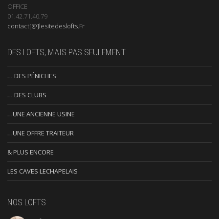
OFFICE
01.42.71.40.79
contact[@]lesitedeslofts.Fr
DES LOFTS, MAIS PAS SEULEMENT …
… DES PÉNICHES
… DES CLUBS
…UNE ANCIENNE USINE
…UNE OFFRE TRAITEUR
& PLUS ENCORE
LES CAVES LECHAPELAIS
NOS LOFTS