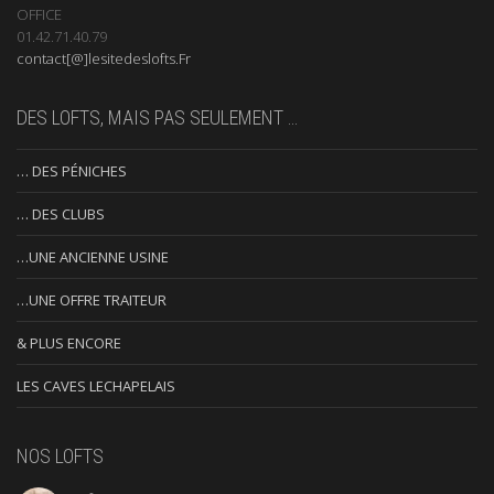
OFFICE
01.42.71.40.79
contact[@]lesitedeslofts.Fr
DES LOFTS, MAIS PAS SEULEMENT …
… DES PÉNICHES
… DES CLUBS
…UNE ANCIENNE USINE
…UNE OFFRE TRAITEUR
& PLUS ENCORE
LES CAVES LECHAPELAIS
NOS LOFTS