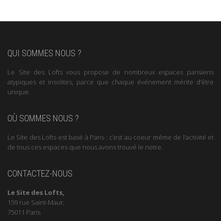
QUI SOMMES NOUS ?
Le Site des Lofts vous propose de nombreux espaces parisiens
atypiques et insolites, parce que chaque événement mérite d’être
unique.
OÙ SOMMES NOUS ?
Le Site des Lofts est basé à Paris : c’est au coeur même de l’activité et
de tous ces espaces que nous avons trouvé le notre.
CONTACTEZ-NOUS
Le Site des Lofts,
159 rue Saint-Maur,
75011 Paris