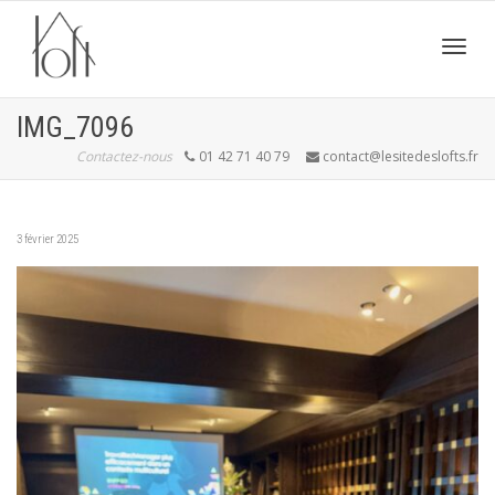
Active
IMG_7096
Contactez-nous
01 42 71 40 79
contact@lesitedeslofts.fr
navig
3 février 2025