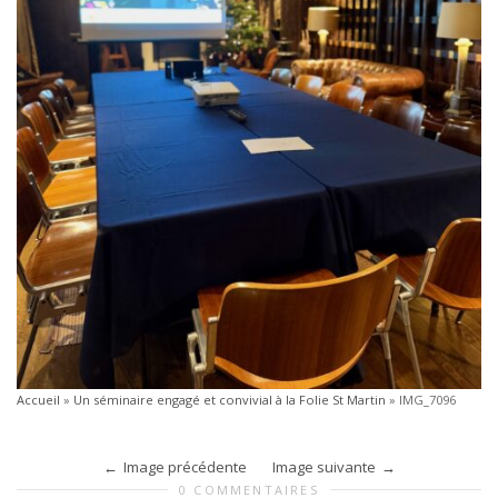
Accueil
»
Un séminaire engagé et convivial à la Folie St Martin
»
IMG_7096
Image précédente
Image suivante
0 COMMENTAIRES