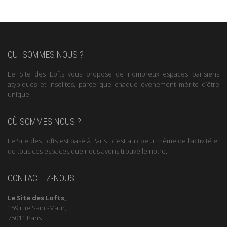
QUI SOMMES NOUS ?
Le Site des Lofts vous propose de nombreux espaces parisiens
atypiques et insolites, parce que chaque événement mérite d’être
unique.
OÙ SOMMES NOUS ?
Le Site des Lofts est basé à Paris : c’est au coeur même de l’activité et
de tous ces espaces que nous avons trouvé le notre.
CONTACTEZ-NOUS
Le Site des Lofts,
159 rue Saint-Maur,
75011 Paris