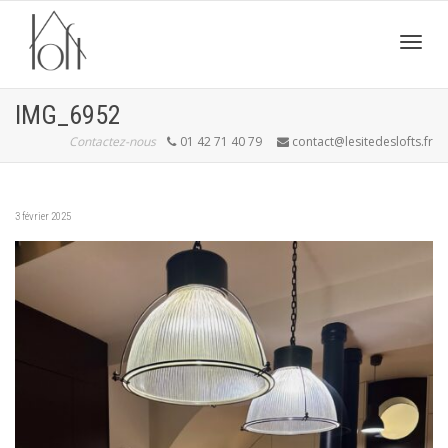
Active
IMG_6952
Contactez-nous
01 42 71 40 79
contact@lesitedeslofts.fr
navig
3 février 2025