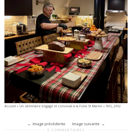
Accueil
»
Un séminaire engagé et convivial à la Folie St Martin
»
IMG_6952
Image précédente
Image suivante
0 COMMENTAIRES