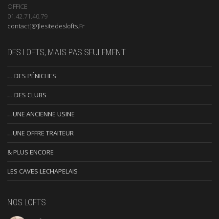
OFFICE
01.42.71.40.79
contact[@]lesitedeslofts.Fr
DES LOFTS, MAIS PAS SEULEMENT …
… DES PÉNICHES
… DES CLUBS
…UNE ANCIENNE USINE
…UNE OFFRE TRAITEUR
& PLUS ENCORE
LES CAVES LECHAPELAIS
NOS LOFTS