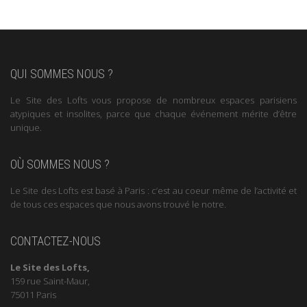
QUI SOMMES NOUS ?
Le Site des Lofts vous propose de nombreux espaces parisiens
atypiques et insolites, parce que chaque événement mérite d’être
unique.
OÙ SOMMES NOUS ?
Le Site des Lofts est basé à Paris : c’est au coeur même de l’activité et
de tous ces espaces que nous avons trouvé le notre.
CONTACTEZ-NOUS
Le Site des Lofts,
159 rue Saint-Maur,
75011 Paris