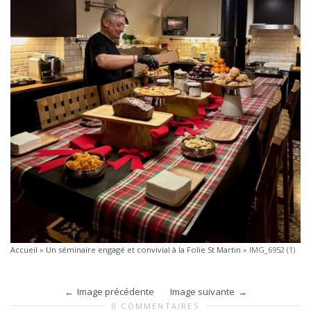
Accueil
»
Un séminaire engagé et convivial à la Folie St Martin
»
IMG_6952 (1)
Image précédente
Image suivante
0 COMMENTAIRES