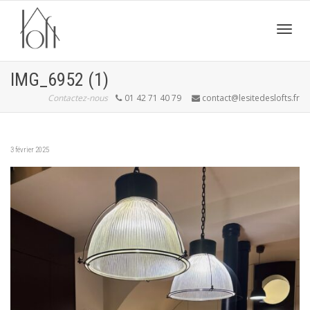
Active
IMG_6952 (1)
Contactez-nous
01 42 71 40 79
contact@lesitedeslofts.fr
navig
3 février 2025