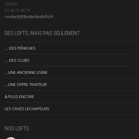
OFFICE
01.42.71.40.79
contact[@]lesitedeslofts.Fr
DES LOFTS, MAIS PAS SEULEMENT …
… DES PÉNICHES
… DES CLUBS
…UNE ANCIENNE USINE
…UNE OFFRE TRAITEUR
& PLUS ENCORE
LES CAVES LECHAPELAIS
NOS LOFTS