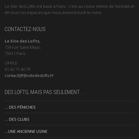
Le Site des Lofts est basé à Paris : c’est au coeur même de l’activité et
de tous ces espaces que nous avons trouvé le notre.
CONTACTEZ-NOUS
Le Site des Lofts,
159 rue Saint-Maur,
75011 Paris
OFFICE
01.42.71.40.79
contact[@]lesitedeslofts.Fr
DES LOFTS, MAIS PAS SEULEMENT …
… DES PÉNICHES
… DES CLUBS
…UNE ANCIENNE USINE