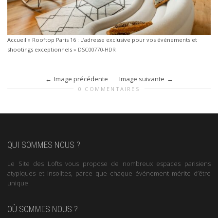
Accueil
»
Rooftop Paris 16 : L’adresse exclusive pour vos événements et
shootings exceptionnels
»
DSC00770-HDR
Image précédente
Image suivante
0 COMMENTAIRES
QUI SOMMES NOUS ?
Le Site des Lofts vous propose de nombreux espaces parisiens
atypiques et insolites, parce que chaque événement mérite d’être
unique.
OÙ SOMMES NOUS ?