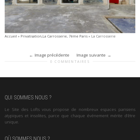
Accueil
»
Privatisation,La Carrosserie, 7ème Paris
»
La Carrosserie
Image précédente
Image suivante
0 COMMENTAIRES
QUI SOMMES NOUS ?
Le Site des Lofts vous propose de nombreux espaces parisiens
atypiques et insolites, parce que chaque événement mérite d’être
unique.
OÙ SOMMES NOUS ?