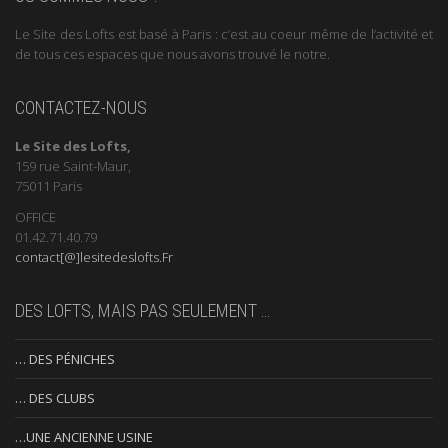
Le Site des Lofts est basé à Paris : c’est au coeur même de l’activité et
de tous ces espaces que nous avons trouvé le notre.
CONTACTEZ-NOUS
Le Site des Lofts,
159 rue Saint-Maur,
75011 Paris
OFFICE
01.42.71.40.79
contact[@]lesitedeslofts.Fr
DES LOFTS, MAIS PAS SEULEMENT …
… DES PÉNICHES
… DES CLUBS
…UNE ANCIENNE USINE