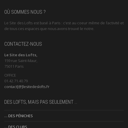
OÙ SOMMES NOUS ?
Le Site des Lofts est basé à Paris : c’est au coeur même de l’activité et
de tous ces espaces que nous avons trouvé le notre.
CONTACTEZ-NOUS
Le Site des Lofts,
159 rue Saint-Maur,
75011 Paris
OFFICE
01.42.71.40.79
contact[@]lesitedeslofts.Fr
DES LOFTS, MAIS PAS SEULEMENT …
… DES PÉNICHES
… DES CLUBS