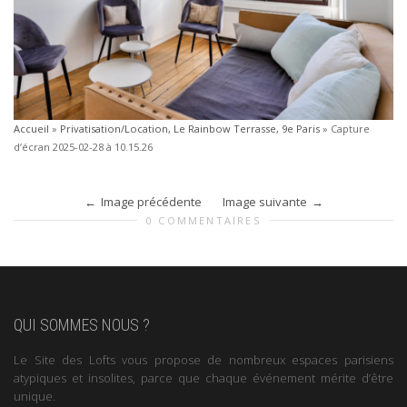
Accueil
»
Privatisation/Location, Le Rainbow Terrasse, 9e Paris
»
Capture
d’écran 2025-02-28 à 10.15.26
Image précédente
Image suivante
0 COMMENTAIRES
QUI SOMMES NOUS ?
Le Site des Lofts vous propose de nombreux espaces parisiens
atypiques et insolites, parce que chaque événement mérite d’être
unique.