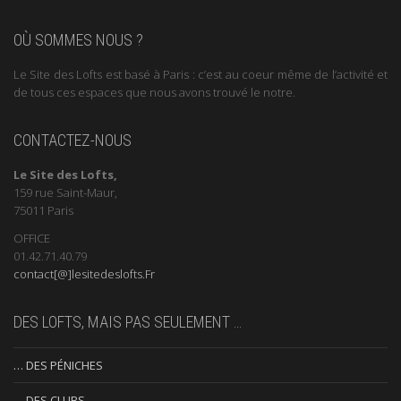
OÙ SOMMES NOUS ?
Le Site des Lofts est basé à Paris : c’est au coeur même de l’activité et
de tous ces espaces que nous avons trouvé le notre.
CONTACTEZ-NOUS
Le Site des Lofts,
159 rue Saint-Maur,
75011 Paris
OFFICE
01.42.71.40.79
contact[@]lesitedeslofts.Fr
DES LOFTS, MAIS PAS SEULEMENT …
… DES PÉNICHES
… DES CLUBS