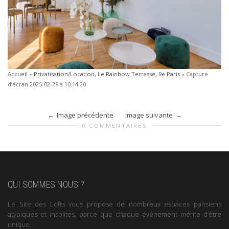
Accueil
»
Privatisation/Location, Le Rainbow Terrasse, 9e Paris
»
Capture
d’écran 2025-02-28 à 10.14.20
Image précédente
Image suivante
0 COMMENTAIRES
QUI SOMMES NOUS ?
Le Site des Lofts vous propose de nombreux espaces parisiens
atypiques et insolites, parce que chaque événement mérite d’être
unique.