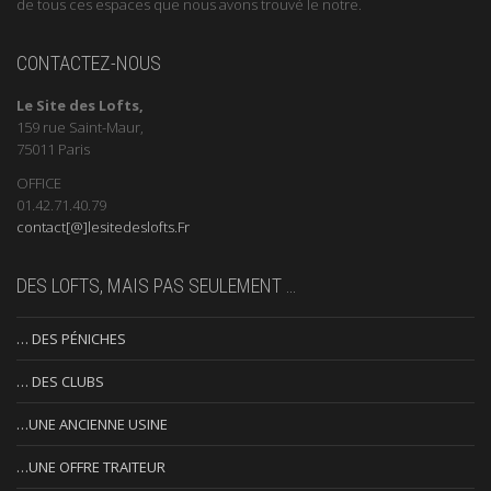
de tous ces espaces que nous avons trouvé le notre.
CONTACTEZ-NOUS
Le Site des Lofts,
159 rue Saint-Maur,
75011 Paris
OFFICE
01.42.71.40.79
contact[@]lesitedeslofts.Fr
DES LOFTS, MAIS PAS SEULEMENT …
… DES PÉNICHES
… DES CLUBS
…UNE ANCIENNE USINE
…UNE OFFRE TRAITEUR