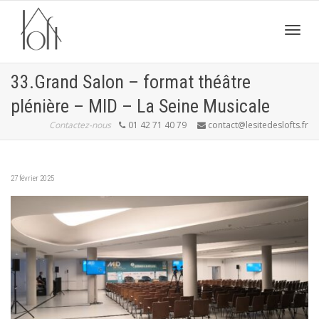
Active
33.Grand Salon – format théâtre
plénière – MID – La Seine Musicale
navig
Contactez-nous
01 42 71 40 79
contact@lesitedeslofts.fr
27 février 2025