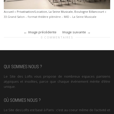
Accueil
»
Privatisation/Location, La Seine Musicale, Boulogne Billancourt
»
33.Grand Salon – format théâtre plénière – MID – La Seine Musicale
Image précédente
Image suivante
0 COMMENTAIRES
QUI SOMMES NOUS ?
Le Site des Lofts vous propose de nombreux espaces parisiens
atypiques et insolites, parce que chaque événement mérite d’être
unique.
OÙ SOMMES NOUS ?
Le Site des Lofts est basé à Paris : c’est au coeur même de l’activité et