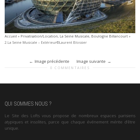
Accueil
»
Privatisation/Location, La Seine Musicale, Boulogne Billancourt
»
2.La Seine Musicale – Extérieur©Laurent Blossier
Image précédente
Image suivante
0 COMMENTAIRES
QUI SOMMES NOUS ?
Le Site des Lofts vous propose de nombreux espaces parisiens
atypiques et insolites, parce que chaque événement mérite d’être
unique.