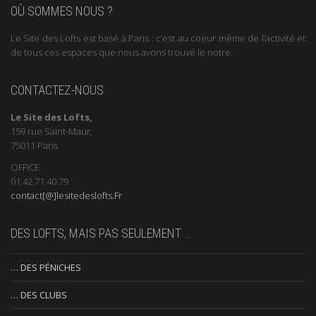
OÙ SOMMES NOUS ?
Le Site des Lofts est basé à Paris : c’est au coeur même de l’activité et
de tous ces espaces que nous avons trouvé le notre.
CONTACTEZ-NOUS
Le Site des Lofts,
159 rue Saint-Maur,
75011 Paris
OFFICE
01.42.71.40.79
contact[@]lesitedeslofts.Fr
DES LOFTS, MAIS PAS SEULEMENT …
… DES PÉNICHES
… DES CLUBS