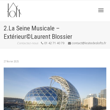
Active
2.La Seine Musicale –
Extérieur©Laurent Blossier
navig
Contactez-nous
01 42 71 40 79
contact@lesitedeslofts.fr
27 février 2025