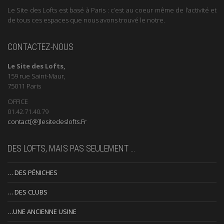
Le Site des Lofts est basé à Paris : c’est au coeur même de l’activité et
de tous ces espaces que nous avons trouvé le notre.
CONTACTEZ-NOUS
Le Site des Lofts,
159 rue Saint-Maur,
75011 Paris
OFFICE
01.42.71.40.79
contact[@]lesitedeslofts.Fr
DES LOFTS, MAIS PAS SEULEMENT …
… DES PÉNICHES
… DES CLUBS
…UNE ANCIENNE USINE