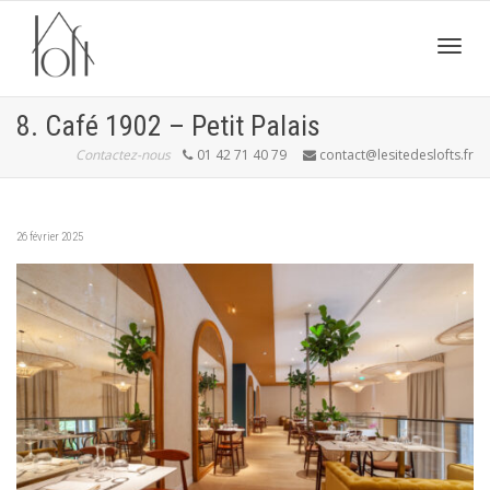
Active
8. Café 1902 – Petit Palais
Contactez-nous
01 42 71 40 79
contact@lesitedeslofts.fr
navig
26 février 2025