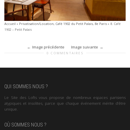
Accueil
»
Privatisation/Location, Café 1902 du Petit Palais, 8e Paris
»
8. Café
1902 – Petit Palais
Image précédente
Image suivante
0 COMMENTAIRES
QUI SOMMES NOUS ?
Le Site des Lofts vous propose de nombreux espaces parisiens
atypiques et insolites, parce que chaque événement mérite d’être
unique.
OÙ SOMMES NOUS ?