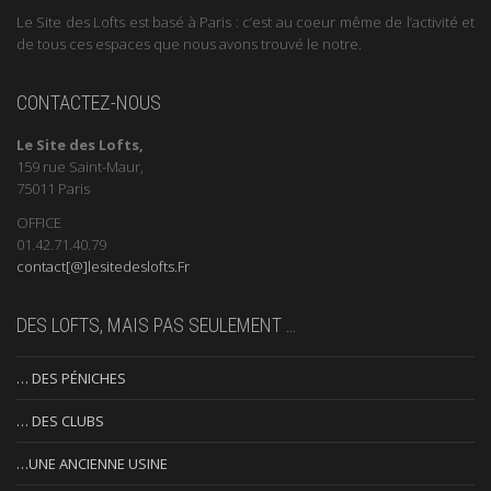
Le Site des Lofts est basé à Paris : c’est au coeur même de l’activité et
de tous ces espaces que nous avons trouvé le notre.
CONTACTEZ-NOUS
Le Site des Lofts,
159 rue Saint-Maur,
75011 Paris
OFFICE
01.42.71.40.79
contact[@]lesitedeslofts.Fr
DES LOFTS, MAIS PAS SEULEMENT …
… DES PÉNICHES
… DES CLUBS
…UNE ANCIENNE USINE