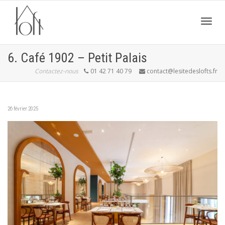
Active
6. Café 1902 – Petit Palais
Contactez-nous
01 42 71 40 79
contact@lesitedeslofts.fr
navig
26 février 2025