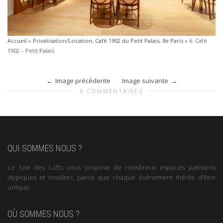
Accueil
»
Privatisation/Location, Café 1902 du Petit Palais, 8e Paris
»
6. Café
1902 – Petit Palais
Image précédente
Image suivante
0 COMMENTAIRES
QUI SOMMES NOUS ?
Le Site des Lofts vous propose de nombreux espaces parisiens
atypiques et insolites, parce que chaque événement mérite d’être
unique.
OÙ SOMMES NOUS ?