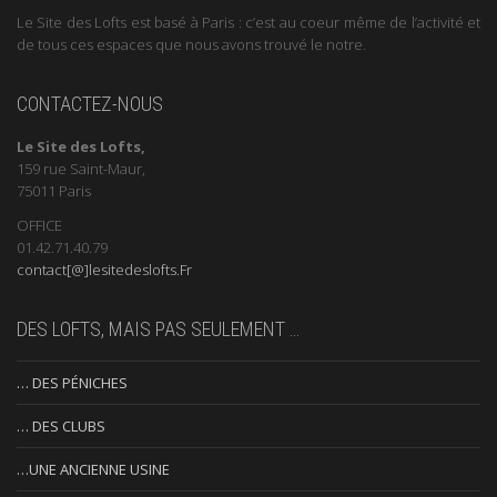
Le Site des Lofts est basé à Paris : c’est au coeur même de l’activité et
de tous ces espaces que nous avons trouvé le notre.
CONTACTEZ-NOUS
Le Site des Lofts,
159 rue Saint-Maur,
75011 Paris
OFFICE
01.42.71.40.79
contact[@]lesitedeslofts.Fr
DES LOFTS, MAIS PAS SEULEMENT …
… DES PÉNICHES
… DES CLUBS
…UNE ANCIENNE USINE