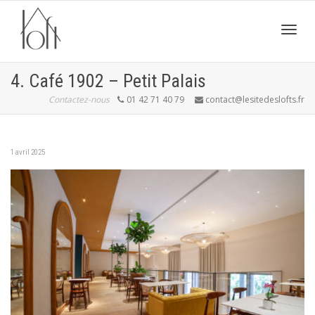
Active
4. Café 1902 – Petit Palais
Contactez-nous
01 42 71 40 79
contact@lesitedeslofts.fr
navig
1 avril 2025