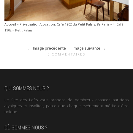
Accueil
»
Privatisation/Location, Café 1902 du Petit Palais, 8e Paris
»
4. Café
1902 – Petit Palais
Image précédente
Image suivante
0 COMMENTAIRES
QUI SOMMES NOUS ?
Le Site des Lofts vous propose de nombreux espaces parisiens
atypiques et insolites, parce que chaque événement mérite d’être
unique.
OÙ SOMMES NOUS ?