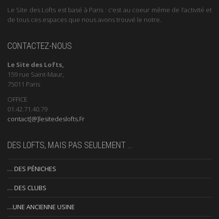
Le Site des Lofts est basé à Paris : c’est au coeur même de l’activité et
de tous ces espaces que nous avons trouvé le notre.
CONTACTEZ-NOUS
Le Site des Lofts,
159 rue Saint-Maur,
75011 Paris
OFFICE
01.42.71.40.79
contact[@]lesitedeslofts.Fr
DES LOFTS, MAIS PAS SEULEMENT …
… DES PÉNICHES
… DES CLUBS
…UNE ANCIENNE USINE