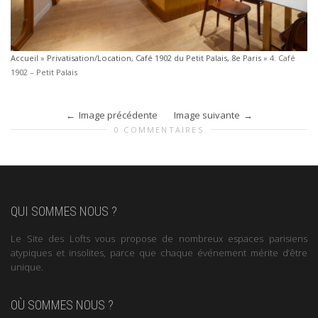
Accueil
»
Privatisation/Location, Café 1902 du Petit Palais, 8e Paris
»
4. Café
1902 – Petit Palais
Image précédente
Image suivante
0 COMMENTAIRES
QUI SOMMES NOUS ?
Le Site des Lofts vous propose de nombreux espaces parisiens
atypiques et insolites, parce que chaque événement mérite d’être
unique.
OÙ SOMMES NOUS ?