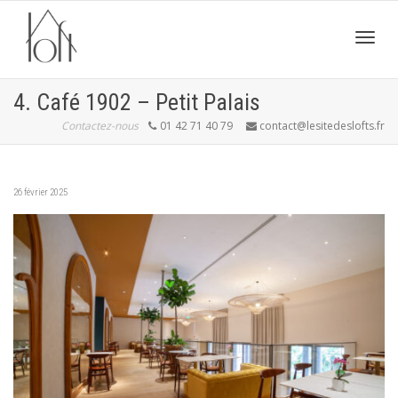
Active
4. Café 1902 – Petit Palais
Contactez-nous
01 42 71 40 79
contact@lesitedeslofts.fr
navig
26 février 2025