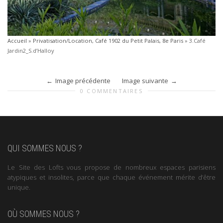
Accueil
»
Privatisation/Location, Café 1902 du Petit Palais, 8e Paris
»
3.Café
Jardin2_S.d’Halloy
Image précédente
Image suivante
0 COMMENTAIRES
QUI SOMMES NOUS ?
Le Site des Lofts vous propose de nombreux espaces parisiens
atypiques et insolites, parce que chaque événement mérite d’être
unique.
OÙ SOMMES NOUS ?