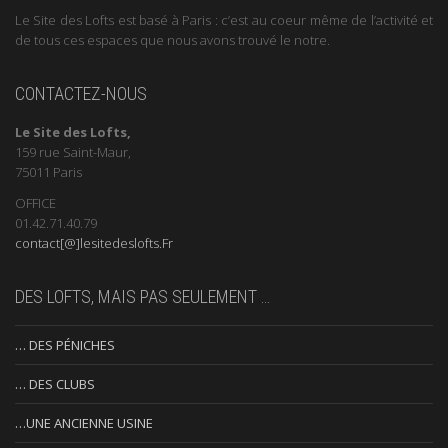
Le Site des Lofts est basé à Paris : c’est au coeur même de l’activité et
de tous ces espaces que nous avons trouvé le notre.
CONTACTEZ-NOUS
Le Site des Lofts,
159 rue Saint-Maur,
75011 Paris
OFFICE
01.42.71.40.79
contact[@]lesitedeslofts.Fr
DES LOFTS, MAIS PAS SEULEMENT …
… DES PÉNICHES
… DES CLUBS
…UNE ANCIENNE USINE