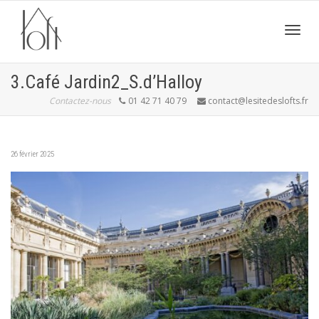
Active
3.Café Jardin2_S.d’Halloy
Contactez-nous
01 42 71 40 79
contact@lesitedeslofts.fr
navig
26 février 2025