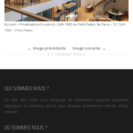
Accueil
»
Privatisation/Location, Café 1902 du Petit Palais, 8e Paris
»
10. Café
1902 – Petit Palais
Image précédente
Image suivante
0 COMMENTAIRES
QUI SOMMES NOUS ?
Le Site des Lofts vous propose de nombreux espaces parisiens
atypiques et insolites, parce que chaque événement mérite d’être
unique.
OÙ SOMMES NOUS ?