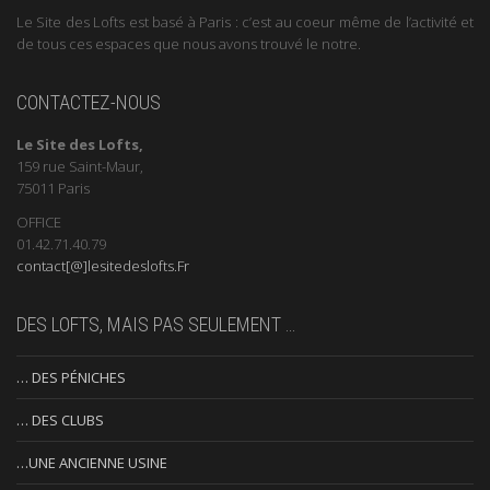
Le Site des Lofts est basé à Paris : c’est au coeur même de l’activité et
de tous ces espaces que nous avons trouvé le notre.
CONTACTEZ-NOUS
Le Site des Lofts,
159 rue Saint-Maur,
75011 Paris
OFFICE
01.42.71.40.79
contact[@]lesitedeslofts.Fr
DES LOFTS, MAIS PAS SEULEMENT …
… DES PÉNICHES
… DES CLUBS
…UNE ANCIENNE USINE