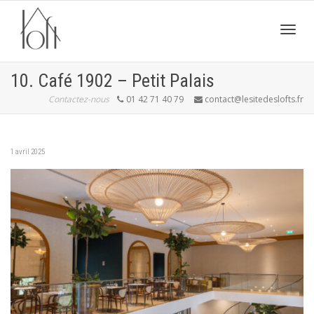
Active
10. Café 1902 – Petit Palais
Contactez-nous
01 42 71 40 79
contact@lesitedeslofts.fr
navig
1 avril 2025