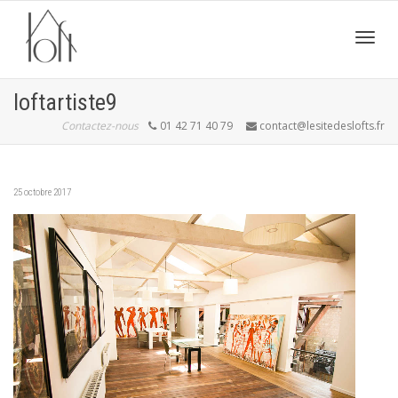
Active
loftartiste9
Contactez-nous
01 42 71 40 79
contact@lesitedeslofts.fr
navig
25 octobre 2017