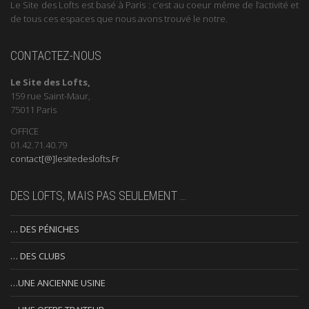
Le Site des Lofts est basé à Paris : c’est au coeur même de l’activité et
de tous ces espaces que nous avons trouvé le notre.
CONTACTEZ-NOUS
Le Site des Lofts,
159 rue Saint-Maur,
75011 Paris
OFFICE
01.42.71.40.79
contact[@]lesitedeslofts.Fr
DES LOFTS, MAIS PAS SEULEMENT …
… DES PÉNICHES
… DES CLUBS
…UNE ANCIENNE USINE