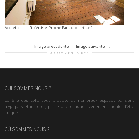
Accueil
»
Le Loft d’Artiste, Proche Paris
»
loftartiste9
Image précédente
Image suivante
0 COMMENTAIRES
QUI SOMMES NOUS ?
Le Site des Lofts vous propose de nombreux espaces parisiens
atypiques et insolites, parce que chaque événement mérite d’être
unique.
OÙ SOMMES NOUS ?