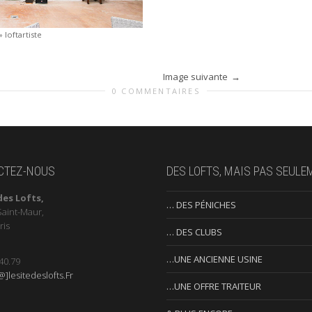
»
loftartiste
Image suivante
0 COMMENTAIRES
CTEZ-NOUS
DES LOFTS, MAIS PAS SEULE
des Lofts,
… DES PÉNICHES
Saint-Maur,
ris
… DES CLUBS
…UNE ANCIENNE USINE
40.79
]lesitedeslofts.Fr
…UNE OFFRE TRAITEUR