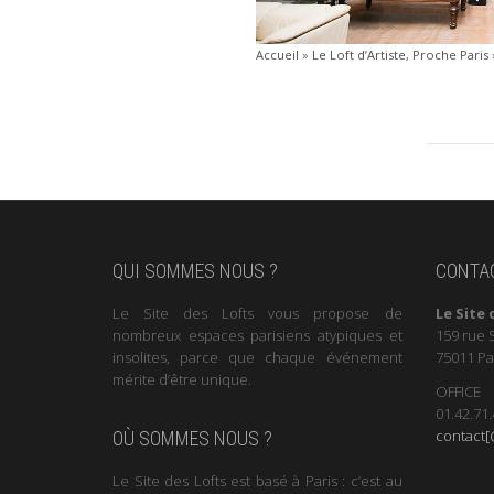
Accueil
»
Le Loft d’Artiste, Proche Paris
QUI SOMMES NOUS ?
CONTA
Le Site des Lofts vous propose de
Le Site 
nombreux espaces parisiens atypiques et
159 rue 
insolites, parce que chaque événement
75011 Pa
mérite d’être unique.
OFFICE
01.42.71.
contact[@
OÙ SOMMES NOUS ?
Le Site des Lofts est basé à Paris : c’est au