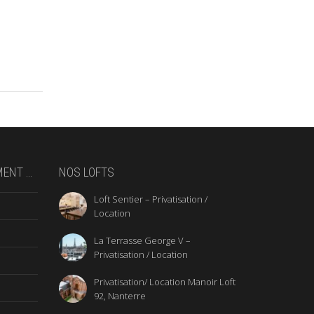
MENT …
NOS LOFTS
Loft Sentier – Privatisation /
Location
La Terrasse George V –
Privatisation / Location
Privatisation/ Location Manoir Loft
92, Nanterre